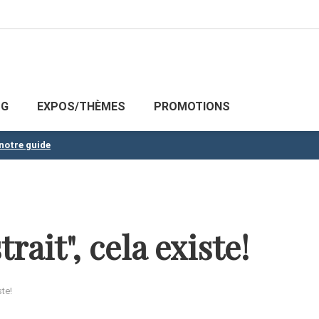
OG
EXPOS/THÈMES
PROMOTIONS
 notre guide
ait", cela existe!
ste!