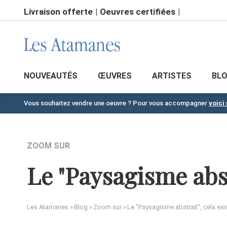
Aller
Livraison offerte
Oeuvres certifiées
au
contenu
principal
NOUVEAUTÉS
ŒUVRES
ARTISTES
BL
Vous souhaitez vendre une oeuvre ? Pour vous accompagner
voici
ZOOM SUR
Le "Paysagisme abstr
Les Atamanes
Blog
Zoom sur
Le "Paysagisme abstrait", cela exi