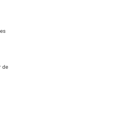
les
r de