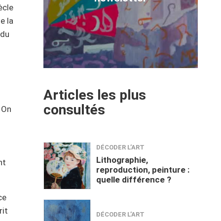
ècle
e la
 du
Articles les plus
consultés
. On
DÉCODER L’ART
Lithographie,
nt
reproduction, peinture :
quelle différence ?
ce
rit
DÉCODER L’ART