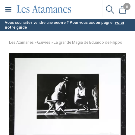
Aller
0
au
contenu
Vous souhaitez vendre une oeuvre ? Pour vous accompagner
voici
notre guide
principal
Les Atamanes
Œuvres
La grande Magia de Eduardo de Filippo