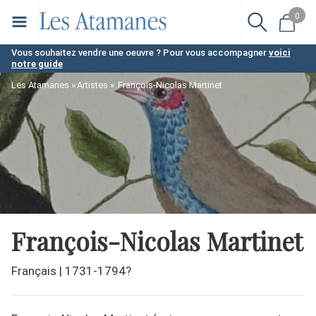
Aller
0
au
contenu
Vous souhaitez vendre une oeuvre ? Pour vous accompagner
voici
notre guide
principal
Les Atamanes
Artistes
François-Nicolas Martinet
François-Nicolas Martinet
Français
|
1731-1794?