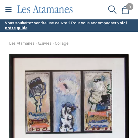
Aller
0
au
contenu
Vous souhaitez vendre une oeuvre ? Pour vous accompagner
voici
notre guide
principal
Les Atamanes
Œuvres
Collage