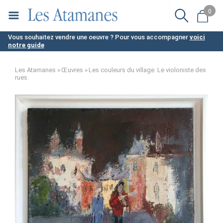
Aller
0
au
contenu
Vous souhaitez vendre une oeuvre ? Pour vous accompagner
voici
notre guide
principal
Les Atamanes
Œuvres
Les couleurs du village. Le violoniste des
rues.