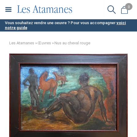
Aller
0
au
contenu
Vous souhaitez vendre une oeuvre ? Pour vous accompagner
voici
notre guide
principal
Les Atamanes
Œuvres
Nus au cheval rouge