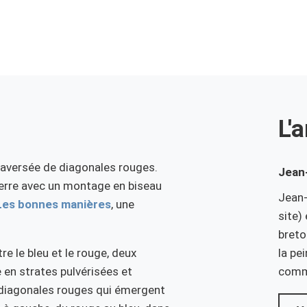
L'a
raversée de diagonales rouges.
Jean
verre avec un montage en biseau
Jean-
Les bonnes manières
, une
site)
breto
e le bleu et le rouge, deux
la pe
 en strates pulvérisées et
comm
s diagonales rouges qui émergent