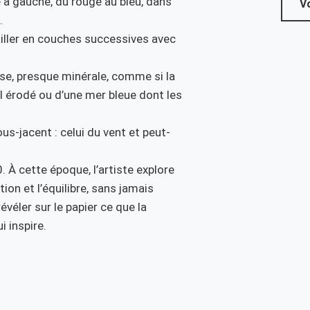
e à gauche, du rouge au bleu, dans
Vo
.
availler en couches successives avec
se, presque minérale, comme si la
ol érodé ou d’une mer bleue dont les
-jacent : celui du vent et peut-
À cette époque, l’artiste explore
ion et l’équilibre, sans jamais
véler sur le papier ce que la
i inspire.