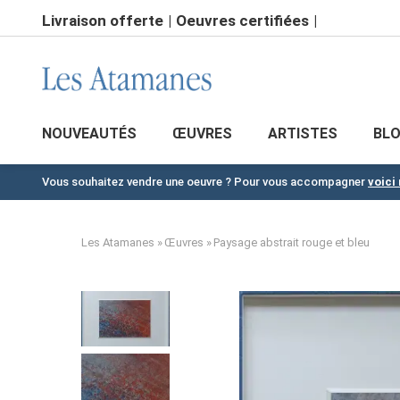
Aller
Livraison offerte
Oeuvres certifiées
au
contenu
principal
NOUVEAUTÉS
ŒUVRES
ARTISTES
BL
Vous souhaitez vendre une oeuvre ? Pour vous accompagner
voici
Les Atamanes
Œuvres
Paysage abstrait rouge et bleu