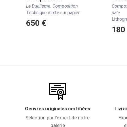
Le Dualisme. Composition
Composi
Technique mixte sur papier
pâle
Lithogr
650 €
180
Oeuvres originales certifiées
Livra
Sélection par l'expert de notre
Expé
galerie
e